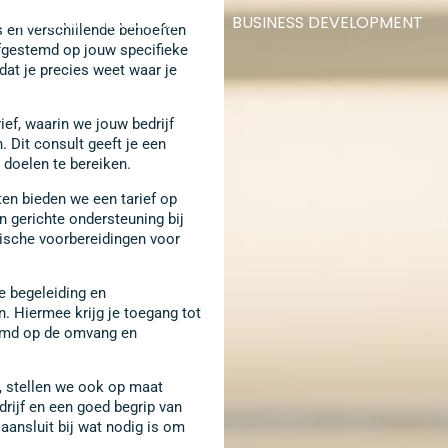
JE BEDRIJF VERKOPEN
BUSINESS DEVELOPMENT
 en verschillende behoeften
 afgestemd op jouw specifieke
odat je precies weet waar je
ef, waarin we jouw bedrijf
 Dit consult geeft je een
 doelen te bereiken.
en bieden we een tarief op
n gerichte ondersteuning bij
idische voorbereidingen voor
e begeleiding en
 Hiermee krijg je toegang tot
temd op de omvang en
 stellen we ook op maat
rijf en een goed begrip van
 aansluit bij wat nodig is om