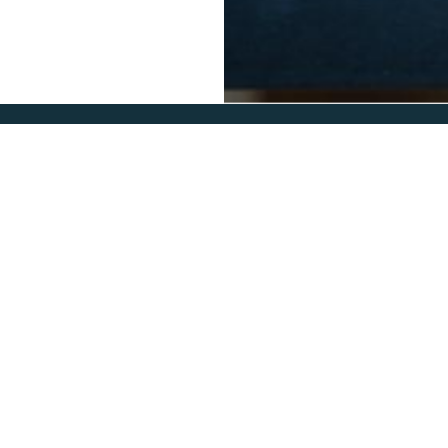
Contact
MKB
katinka@mkbconsultancy.net
HOM
06-53709134
JE B
BUSI
OVER
CONT