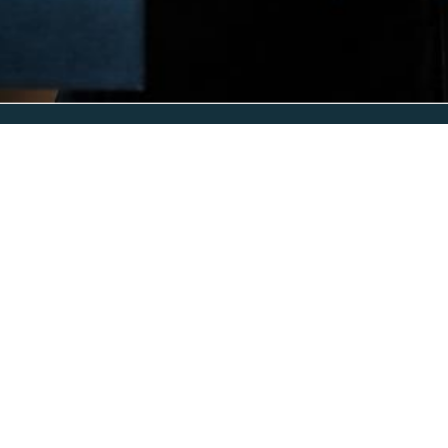
 Consultancy
E
EDRIJF VERKOPEN
NESS DEVELOPMENT
 MIJ
ACT