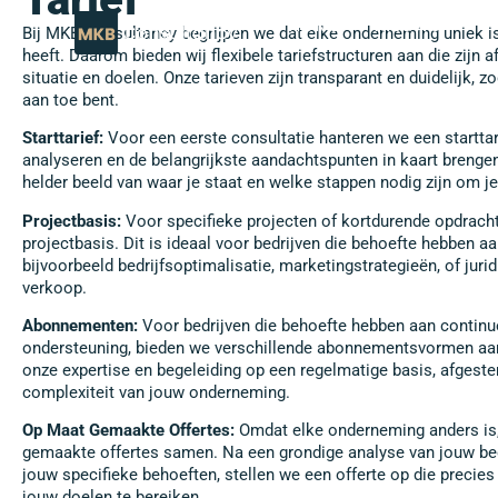
HOME
NIEUWS
Bij MKB Consultancy begrijpen we dat elke onderneming uniek is
heeft. Daarom bieden wij flexibele tariefstructuren aan die zijn
situatie en doelen. Onze tarieven zijn transparant en duidelijk, z
aan toe bent.
Starttarief:
Voor een eerste consultatie hanteren we een starttari
analyseren en de belangrijkste aandachtspunten in kaart brengen.
helder beeld van waar je staat en welke stappen nodig zijn om je
Projectbasis:
Voor specifieke projecten of kortdurende opdracht
projectbasis. Dit is ideaal voor bedrijven die behoefte hebben aa
bijvoorbeeld bedrijfsoptimalisatie, marketingstrategieën, of jur
verkoop.
Abonnementen:
Voor bedrijven die behoefte hebben aan continu
ondersteuning, bieden we verschillende abonnementsvormen aan.
onze expertise en begeleiding op een regelmatige basis, afges
complexiteit van jouw onderneming.
Op Maat Gemaakte Offertes:
Omdat elke onderneming anders is,
gemaakte offertes samen. Na een grondige analyse van jouw bed
jouw specifieke behoeften, stellen we een offerte op die precies
jouw doelen te bereiken.